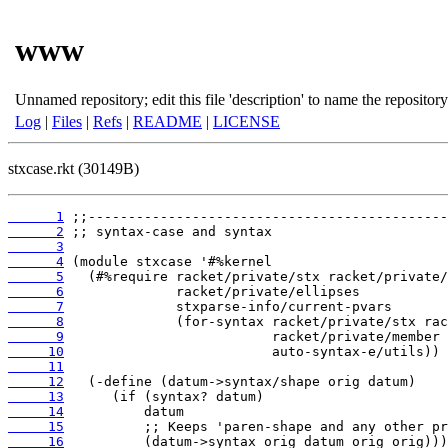
www
Unnamed repository; edit this file 'description' to name the repository
Log
|
Files
|
Refs
|
README
|
LICENSE
stxcase.rkt (30149B)
      1
      2
      3
      4
      5
      6
      7
      8
      9
     10
     11
     12
     13
     14
     15
     16