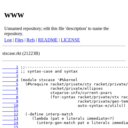
www
Unnamed repository; edit this file 'description' to name the
repository.
Log
|
Files
|
Refs
|
README
|
LICENSE
stxcase.rkt (21223B)
      1
      2
      3
      4
      5
      6
      7
      8
      9
     10
     11
     12
     13
     14
     15