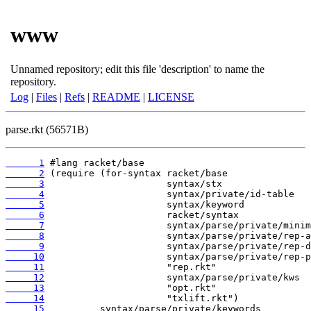
www
Unnamed repository; edit this file 'description' to name the
repository.
Log
|
Files
|
Refs
|
README
|
LICENSE
parse.rkt (56571B)
      1
      2
      3
      4
      5
      6
      7
      8
      9
     10
     11
     12
     13
     14
     15