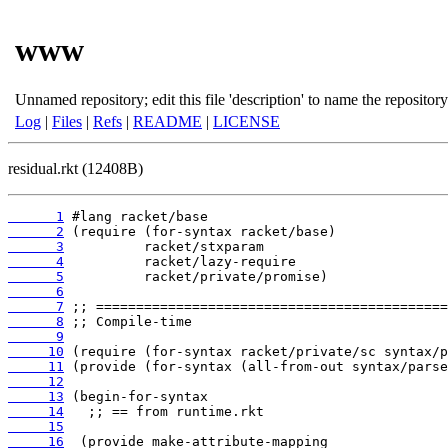
www
Unnamed repository; edit this file 'description' to name the repository
Log
|
Files
|
Refs
|
README
|
LICENSE
residual.rkt (12408B)
      1
      2
      3
      4
      5
      6
      7
      8
      9
     10
     11
     12
     13
     14
     15
     16