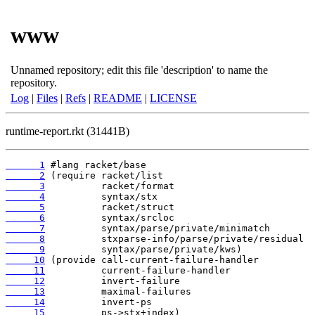
www
Unnamed repository; edit this file 'description' to name the
repository.
Log
|
Files
|
Refs
|
README
|
LICENSE
runtime-report.rkt (31441B)
      1
      2
      3
      4
      5
      6
      7
      8
      9
     10
     11
     12
     13
     14
     15