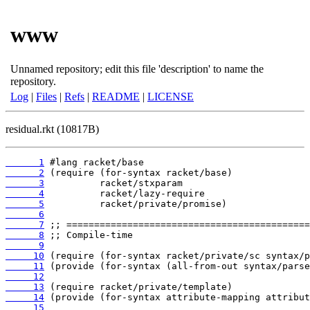
www
Unnamed repository; edit this file 'description' to name the
repository.
Log
|
Files
|
Refs
|
README
|
LICENSE
residual.rkt (10817B)
      1
      2
      3
      4
      5
      6
      7
      8
      9
     10
     11
     12
     13
     14
     15