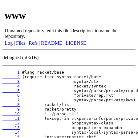
www
Unnamed repository; edit this file 'description' to name the
repository.
Log
|
Files
|
Refs
|
README
|
LICENSE
debug.rkt (5061B)
      1
      2
      3
      4
      5
      6
      7
      8
      9
     10
     11
     12
     13
     14
     15