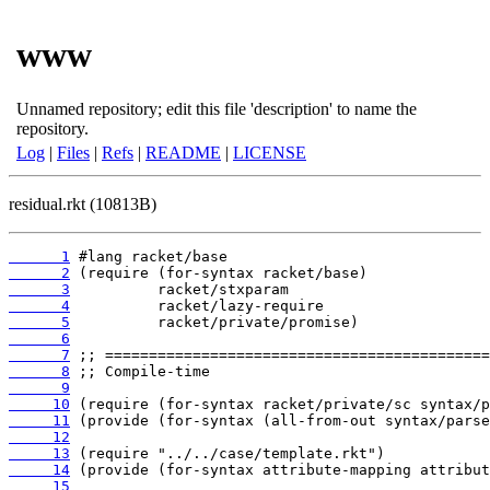
www
Unnamed repository; edit this file 'description' to name the
repository.
Log
|
Files
|
Refs
|
README
|
LICENSE
residual.rkt (10813B)
      1
      2
      3
      4
      5
      6
      7
      8
      9
     10
     11
     12
     13
     14
     15