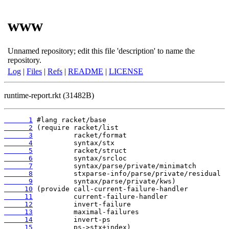
www
Unnamed repository; edit this file 'description' to name the
repository.
Log
|
Files
|
Refs
|
README
|
LICENSE
runtime-report.rkt (31482B)
      1
      2
      3
      4
      5
      6
      7
      8
      9
     10
     11
     12
     13
     14
     15