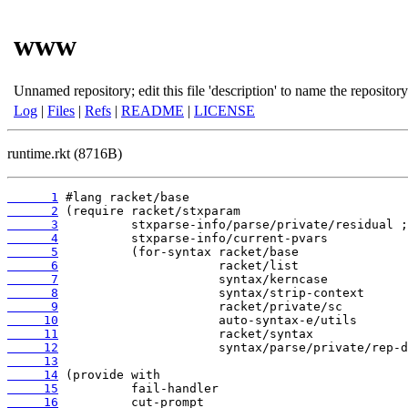
www
Unnamed repository; edit this file 'description' to name the repository
Log
|
Files
|
Refs
|
README
|
LICENSE
runtime.rkt (8716B)
      1
      2
      3
      4
      5
      6
      7
      8
      9
     10
     11
     12
     13
     14
     15
     16