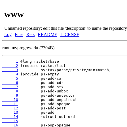
www
Unnamed repository; edit this file 'description' to name the repository
Log
|
Files
|
Refs
|
README
|
LICENSE
runtime-progress.rkt (7304B)
      1
      2
      3
      4
      5
      6
      7
      8
      9
     10
     11
     12
     13
     14
     15
     16